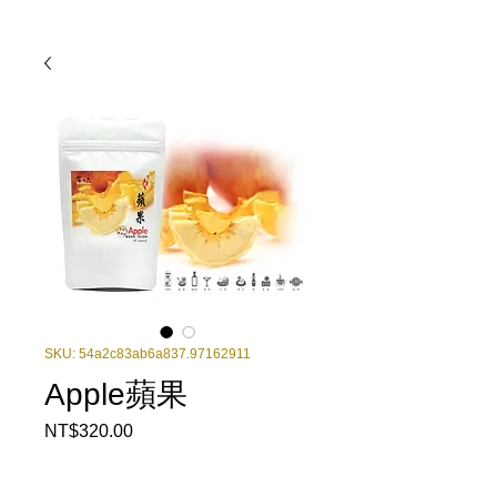
SKU: 54a2c83ab6a837.97162911
Apple蘋果
Price
NT$320.00
Quantity
*