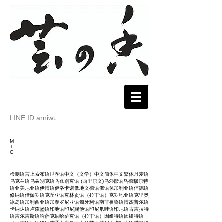
LINE ID:arniwu
M
T
G
检测语言上索布语世界语中文（文学）中文简体中文繁体丹麦语
乌克兰语乌兹别克语乌兹别克语 (西里尔文)乌尔都语乌德穆尔特
语亚美尼亚语伊博语伊洛卡诺低地文德语俄语保加利亚语信德语
修纳语僧伽罗语克丘亚语克林贡语（拉丁语）克罗地亚语克里奥
冰岛语加利西亚语加泰罗尼亚语匈牙利语南非祖鲁语博杰普尔语
卡纳达语卢森堡语印地语印尼巽他语印尼爪哇语印尼语古吉拉特
语吉尔吉斯语哈萨克语哈萨克语（拉丁语）因纽特语因纽特语