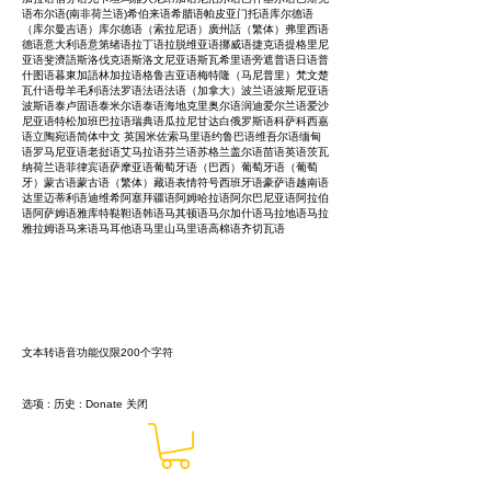
语布尔语(南非荷兰语)希伯来语希腊语帕皮亚门托语库尔德语
（库尔曼吉语）库尔德语（索拉尼语）廣州話（繁体）弗里西语
德语意大利语意第绪语拉丁语拉脱维亚语挪威语捷克语提格里尼
亚语斐濟語斯洛伐克语斯洛文尼亚语斯瓦希里语旁遮普语日语普
什图语暮東加語林加拉语格鲁吉亚语梅特隆（马尼普里）梵文楚
瓦什语母羊毛利语法罗语法语法语（加拿大）波兰语波斯尼亚语
波斯语泰卢固语泰米尔语泰语海地克里奥尔语润迪爱尔兰语爱沙
尼亚语特松加班巴拉语瑞典语瓜拉尼甘达白俄罗斯语科萨科西嘉
语立陶宛语简体中文 英国米佐索马里语约鲁巴语维吾尔语缅甸
语罗马尼亚语老挝语艾马拉语芬兰语苏格兰盖尔语苗语英语茨瓦
纳荷兰语菲律宾语萨摩亚语葡萄牙语（巴西）葡萄牙语（葡萄
牙）蒙古语蒙古语（繁体）藏语表情符号西班牙语豪萨语越南语
达里迈蒂利语迪维希阿塞拜疆语阿姆哈拉语阿尔巴尼亚语阿拉伯
语阿萨姆语雅库特鞑靼语韩语马其顿语马尔加什语马拉地语马拉
雅拉姆语马来语马耳他语马里山马里语高棉语齐切瓦语
文本转语音功能仅限200个字符
选项
:
历史
:
Donate
关闭