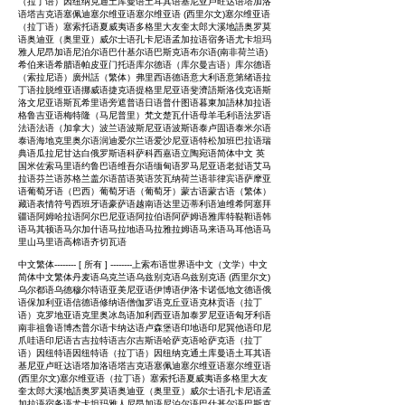
（拉丁语）因纽纳克通土库曼语土耳其语基尼亚卢旺达语塔加洛
语塔吉克语塞佩迪塞尔维亚语塞尔维亚语 (西里尔文)塞尔维亚语
（拉丁语）塞索托语夏威夷语多格里大友奎太郎大溪地語奥罗莫
语奥迪亚（奥里亚）威尔士语孔卡尼语孟加拉语宿务语尤卡坦玛
雅人尼昂加语尼泊尔语巴什基尔语巴斯克语布尔语(南非荷兰语)
希伯来语希腊语帕皮亚门托语库尔德语（库尔曼吉语）库尔德语
（索拉尼语）廣州話（繁体）弗里西语德语意大利语意第绪语拉
丁语拉脱维亚语挪威语捷克语提格里尼亚语斐濟語斯洛伐克语斯
洛文尼亚语斯瓦希里语旁遮普语日语普什图语暮東加語林加拉语
格鲁吉亚语梅特隆（马尼普里）梵文楚瓦什语母羊毛利语法罗语
法语法语（加拿大）波兰语波斯尼亚语波斯语泰卢固语泰米尔语
泰语海地克里奥尔语润迪爱尔兰语爱沙尼亚语特松加班巴拉语瑞
典语瓜拉尼甘达白俄罗斯语科萨科西嘉语立陶宛语简体中文 英
国米佐索马里语约鲁巴语维吾尔语缅甸语罗马尼亚语老挝语艾马
拉语芬兰语苏格兰盖尔语苗语英语茨瓦纳荷兰语菲律宾语萨摩亚
语葡萄牙语（巴西）葡萄牙语（葡萄牙）蒙古语蒙古语（繁体）
藏语表情符号西班牙语豪萨语越南语达里迈蒂利语迪维希阿塞拜
疆语阿姆哈拉语阿尔巴尼亚语阿拉伯语阿萨姆语雅库特鞑靼语韩
语马其顿语马尔加什语马拉地语马拉雅拉姆语马来语马耳他语马
里山马里语高棉语齐切瓦语
中文繁体-------- [ 所有 ] --------上索布语世界语中文（文学）中文
简体中文繁体丹麦语乌克兰语乌兹别克语乌兹别克语 (西里尔文)
乌尔都语乌德穆尔特语亚美尼亚语伊博语伊洛卡诺低地文德语俄
语保加利亚语信德语修纳语僧伽罗语克丘亚语克林贡语（拉丁
语）克罗地亚语克里奥冰岛语加利西亚语加泰罗尼亚语匈牙利语
南非祖鲁语博杰普尔语卡纳达语卢森堡语印地语印尼巽他语印尼
爪哇语印尼语古吉拉特语吉尔吉斯语哈萨克语哈萨克语（拉丁
语）因纽特语因纽特语（拉丁语）因纽纳克通土库曼语土耳其语
基尼亚卢旺达语塔加洛语塔吉克语塞佩迪塞尔维亚语塞尔维亚语
(西里尔文)塞尔维亚语（拉丁语）塞索托语夏威夷语多格里大友
奎太郎大溪地語奥罗莫语奥迪亚（奥里亚）威尔士语孔卡尼语孟
加拉语宿务语尤卡坦玛雅人尼昂加语尼泊尔语巴什基尔语巴斯克